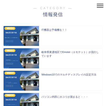
― CATEGORY ―
情報発信
情報発信
IT機器は予備機を！！
情報発信
岐阜県東濃地区でEmotet（エモテット）が流行し
ています
情報発信
Windows10でのマルチディスプレイの設定方法
情報発信
パソコン内部にホコリが溜まると・・・