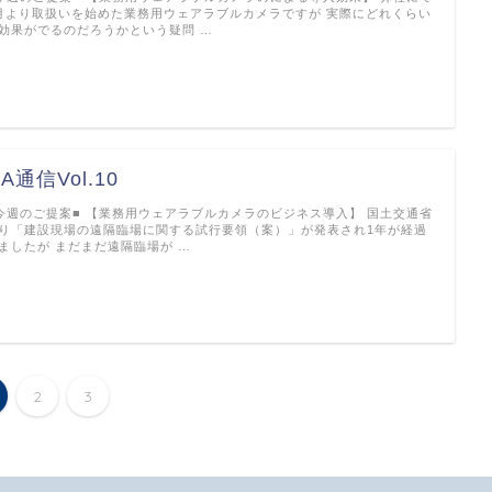
月より取扱いを始めた業務用ウェアラブルカメラですが 実際にどれくらい
効果がでるのだろうかという疑問 …
A通信Vol.10
今週のご提案■ 【業務用ウェアラブルカメラのビジネス導入】 国土交通省
り「建設現場の遠隔臨場に関する試行要領（案）」が発表され1年が経過
ましたが まだまだ遠隔臨場が …
2
3