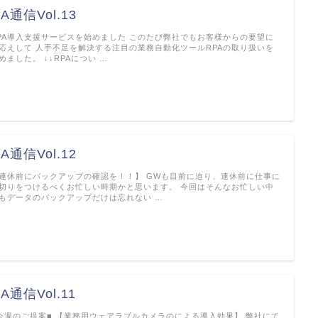
A通信Vol.13
PA導入支援サービスを始めました このたび弊社でもお客様からの要望に
応えして 人手不足を解決する注目の業務自動化ツールRPAの取り扱いを
めました。 ↓↓RPAについ …
A通信Vol.12
連休前にバックアップの確認を！！】 GWも目前に迫り、連休前に仕事に
切りをつけるべくお忙しい時期かと思います。 今回はそんなお忙しい中
もデータのバックアップだけは忘れない …
A通信Vol.11
今週のご提案■ 【業務用ウェアラブルカメラのによる導入効果】 弊社にて