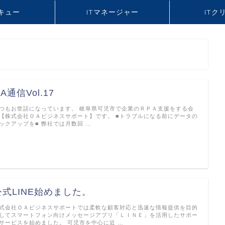
スキュー
ITマネージャー
ITク
A通信Vol.17
つもお世話になっています。 岐阜県可児市で企業のＲＰＡ支援をする会
【株式会社ＯＡビジネスサポート】です。 ■トラブルになる前にデータの
ックアップを■ 弊社では月数回 …
公式LINE始めました。
式会社ＯＡビジネスサポートでは柔軟な顧客対応と迅速な情報提供を目的
してスマートフォン向けメッセージアプリ「ＬＩＮＥ」を活用したサポー
サービスを始めました。 可児市を中心に近 …