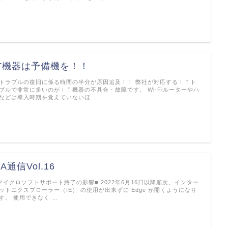
IT機器は予備機を！！
Tトラブルの復旧に係る時間の半分が原因追及！！ 弊社が対応するＩＴト
ブルで非常に多いのがＩＴ機器の不具合・故障です。 Wi-Fiルーターやハ
などは導入時期を覚えていないほ …
A通信Vol.16
マイクロソフトサポート終了の影響■ 2022年6月16日以降順次、インター
ットエクスプローラー（IE） の使用が出来ずに Edge が開くようになり
す。 使用できなく …