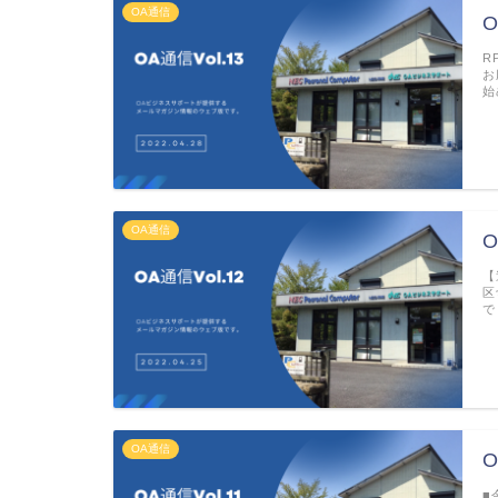
OA通信
O
R
お
始
OA通信
O
【
区
で
OA通信
O
■