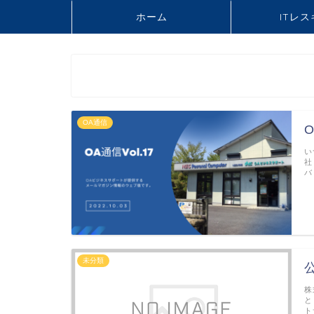
ホーム
ITレ
OA通信
O
い
社
バ
未分類
株
と
ト