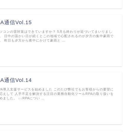
A通信Vol.15
ソコンの雷対策はできていますか？ 5月も終わりが近づいてまいりまし
。 日中の温かい日が続くとこの地域で心配されるのが夕方の集中豪雨で
。 昨日も夕方から夜中にかけて豪雨と …
A通信Vol.14
PA導入支援サービスを始めました このたび弊社でもお客様からの要望に
応えして 人手不足を解決する注目の業務自動化ツールRPAの取り扱いを
めました。 ↓↓RPAについ …