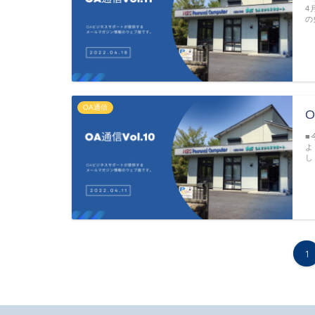
4
の
OA通信
O
■
よ
し
1