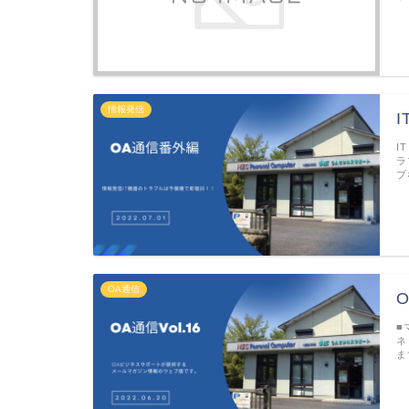
情報発信
I
ラ
ブ
OA通信
O
■
ネ
ま