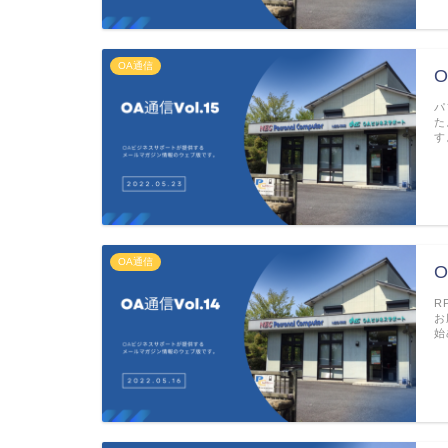
OA通信
O
パ
た
す
OA通信
O
R
お
始